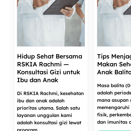
Hidup Sehat Bersama
Tips Menja
RSKIA Rachmi —
Makan Seh
Konsultasi Gizi untuk
Anak Balit
Ibu dan Anak
Masa balita (0
adalah periode 
Di RSKIA Rachmi, kesehatan
mana asupan g
ibu dan anak adalah
memengaruhi
prioritas utama. Salah satu
fisik, perkemb
layanan unggulan kami
dan imunitas a
adalah konsultasi gizi lewat
program...