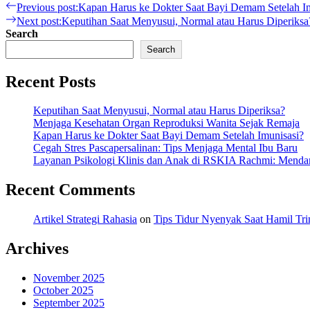
Previous post:
Kapan Harus ke Dokter Saat Bayi Demam Setelah I
Next post:
Keputihan Saat Menyusui, Normal atau Harus Diperiksa
Search
Search
Recent Posts
Keputihan Saat Menyusui, Normal atau Harus Diperiksa?
Menjaga Kesehatan Organ Reproduksi Wanita Sejak Remaja
Kapan Harus ke Dokter Saat Bayi Demam Setelah Imunisasi?
Cegah Stres Pascapersalinan: Tips Menjaga Mental Ibu Baru
Layanan Psikologi Klinis dan Anak di RSKIA Rachmi: Mend
Recent Comments
Artikel Strategi Rahasia
on
Tips Tidur Nyenyak Saat Hamil Tri
Archives
November 2025
October 2025
September 2025