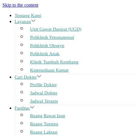
Skip to the content
Tentang Kami
Layanan
Unit Gawat Darurat (UGD)
Poliklinik Fetomaternal
Poliklinik Obsgyn
Poliklinik Anak
Klinik Tumbuh Kembang
Ketersediaan Kamar
Cari Dokter
Profile Dokter
Jadwal Dokter
Jadwal Terapis
Fasilitas
Ruang Rawat Inap
Ruang Tunggu
Ruang Laktasi