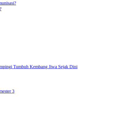
munisasi?
?
ampingi Tumbuh Kembang Jiwa Sejak Dini
mester 3