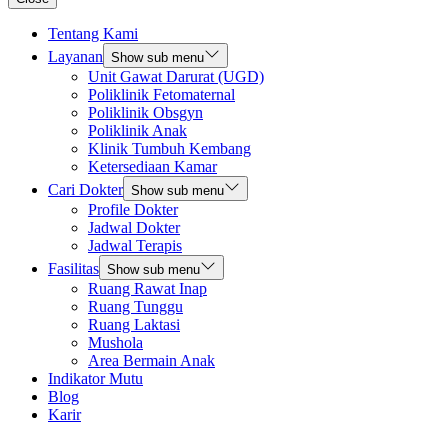
Tentang Kami
Layanan
Show sub menu
Unit Gawat Darurat (UGD)
Poliklinik Fetomaternal
Poliklinik Obsgyn
Poliklinik Anak
Klinik Tumbuh Kembang
Ketersediaan Kamar
Cari Dokter
Show sub menu
Profile Dokter
Jadwal Dokter
Jadwal Terapis
Fasilitas
Show sub menu
Ruang Rawat Inap
Ruang Tunggu
Ruang Laktasi
Mushola
Area Bermain Anak
Indikator Mutu
Blog
Karir