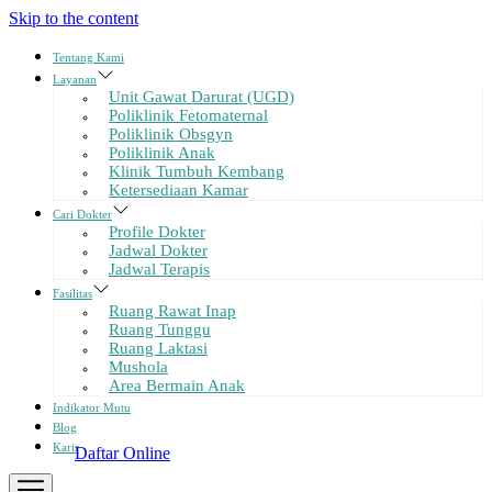
Skip to the content
Tentang Kami
Layanan
Unit Gawat Darurat (UGD)
Poliklinik Fetomaternal
Poliklinik Obsgyn
Poliklinik Anak
Klinik Tumbuh Kembang
Ketersediaan Kamar
Cari Dokter
Profile Dokter
Jadwal Dokter
Jadwal Terapis
Fasilitas
Ruang Rawat Inap
Ruang Tunggu
Ruang Laktasi
Mushola
Area Bermain Anak
Indikator Mutu
Blog
Karir
Daftar Online